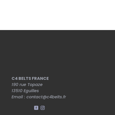
39,90€.
34,90€.
C4 BELTS FRANCE
190 rue Topaze
13510
Eguilles
Email :
contact@c4belts.fr