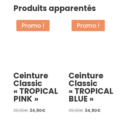
Produits apparentés
Promo !
Promo !
Ceinture
Ceinture
Classic
Classic
« TROPICAL
« TROPICAL
PINK »
BLUE »
Le
Le
Le
Le
39,90
€
34,90
€
39,90
€
34,90
€
prix
prix
prix
prix
AJOUTER AU PANIER
AJOUTER AU PANIER
initial
actuel
initial
actuel