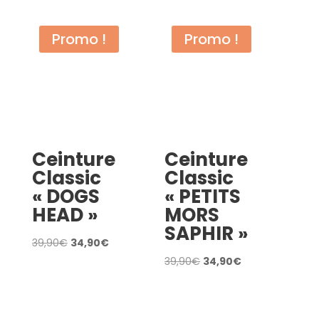
était :
est :
était :
est :
39,90€.
34,90€.
39,90€.
34,90€.
Promo !
Promo !
Ceinture
Ceinture
Classic
Classic
« DOGS
« PETITS
HEAD »
MORS
SAPHIR »
Le
Le
39,90
€
34,90
€
prix
prix
Le
Le
39,90
€
34,90
€
AJOUTER AU PANIER
initial
actuel
prix
prix
AJOUTER AU PANIER
était :
est :
initial
actuel
39,90€.
34,90€.
était :
est :