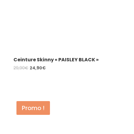
Ceinture Skinny « PAISLEY BLACK »
Le
Le
29,90
€
24,90
€
prix
prix
AJOUTER AU PANIER
initial
actuel
était :
est :
29,90€.
24,90€.
Promo !