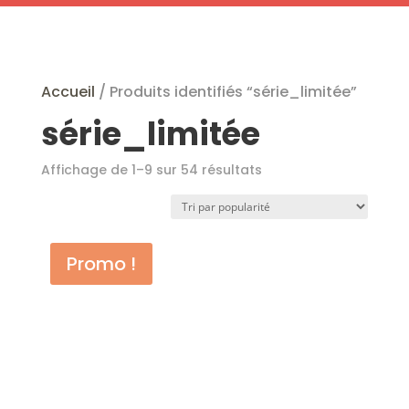
Profitez de nos articles en promotion !
Accueil
/ Produits identifiés “série_limitée”
série_limitée
Trié
Affichage de 1–9 sur 54 résultats
par
popularité
Promo !