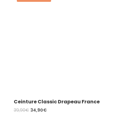
Ceinture Classic Drapeau France
Le
Le
39,90
€
34,90
€
prix
prix
AJOUTER AU PANIER
initial
actuel
était :
est :