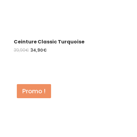
Ceinture Classic Turquoise
Le
Le
39,90
€
34,90
€
prix
prix
AJOUTER AU PANIER
initial
actuel
était :
est :
39,90€.
34,90€.
Promo !