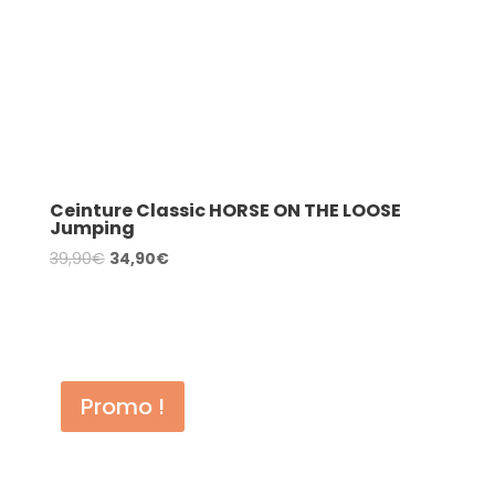
Ceinture Classic HORSE ON THE LOOSE
Jumping
Le
Le
39,90
€
34,90
€
prix
prix
AJOUTER AU PANIER
initial
actuel
était :
est :
39,90€.
34,90€.
Promo !