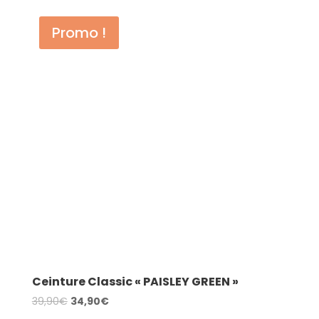
39,90€.
34,90€.
Promo !
Ceinture Classic « PAISLEY GREEN »
Le
Le
39,90
€
34,90
€
prix
prix