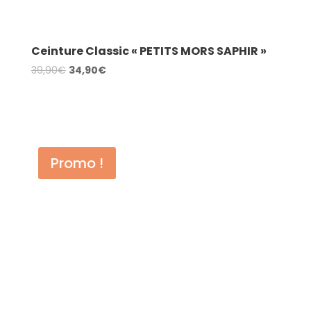
Ceinture Classic « PETITS MORS SAPHIR »
Le
Le
39,90
€
34,90
€
prix
prix
AJOUTER AU PANIER
initial
actuel
était :
est :
39,90€.
34,90€.
Promo !