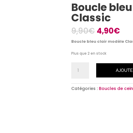
Boucle bleu
Classic
Le
Le
9,90
€
4,90
€
prix
pri
initial
act
Boucle bleu clair modèle Cla
était :
est 
9,90€.
4,9
Plus que 2 en stock
quantité
AJOUTE
de
Boucle
bleu
Catégories :
Boucles de cein
clair
modèle
Classic