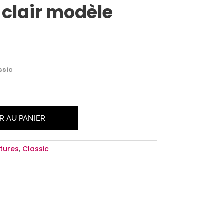
 clair modèle
x
uel
ssic
:
0€.
R AU PANIER
tures
,
Classic