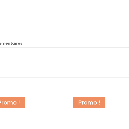
émentaires
Promo !
Promo !