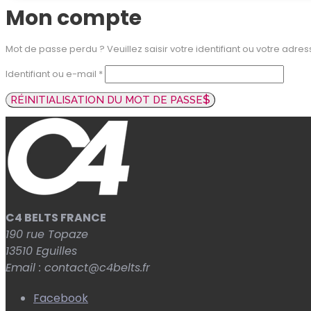
Mon compte
Mot de passe perdu ? Veuillez saisir votre identifiant ou votre adr
Obligatoire
Identifiant ou e-mail
*
RÉINITIALISATION DU MOT DE PASSE
C4 BELTS FRANCE
190 rue Topaze
13510
Eguilles
Email :
contact@c4belts.fr
Facebook