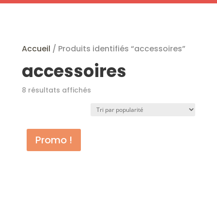
Profitez de nos articles en promotion !
Accueil
/ Produits identifiés “accessoires”
accessoires
Trié
8 résultats affichés
par
popularité
Promo !