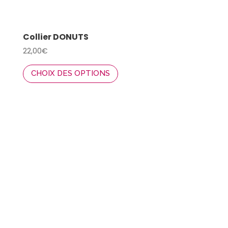
Collier DONUTS
22,00
€
Ce
CHOIX DES OPTIONS
produit
a
plusieurs
variations.
Les
options
peuvent
être
choisies
sur
la