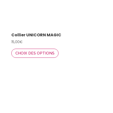
page
du
produit
Collier UNICORN MAGIC
15,00
€
Ce
CHOIX DES OPTIONS
produit
a
plusieurs
variations.
Les
options
peuvent
être
choisies