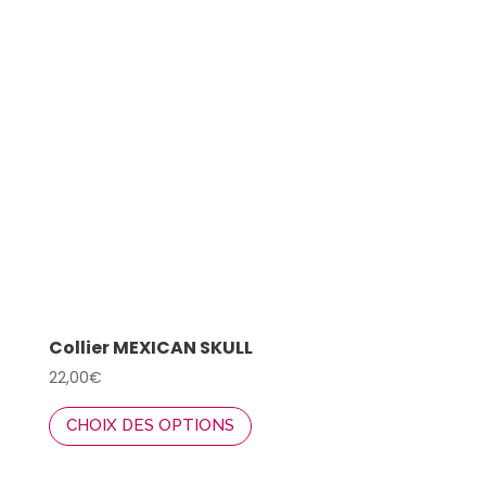
options
peuvent
être
choisies
sur
la
page
du
produit
Collier MEXICAN SKULL
22,00
€
Ce
CHOIX DES OPTIONS
produit
a