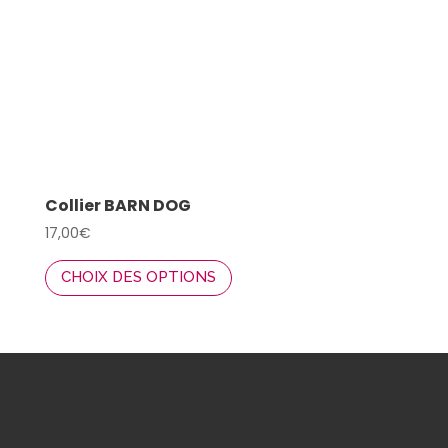
sur
la
page
du
produit
Collier BARN DOG
17,00
€
Ce
CHOIX DES OPTIONS
produit
a
plusieurs
variations.
Les
options
peuvent