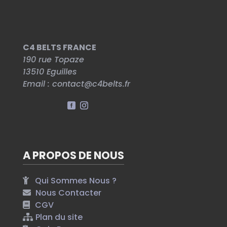
être
choisies
sur
C4 BELTS FRANCE
la
190 rue Topaze
page
13510
Eguilles
du
Email :
contact@c4belts.fr
produit
A PROPOS DE NOUS
Qui Sommes Nous ?
Nous Contacter
CGV
Plan du site