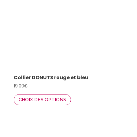
Collier DONUTS rouge et bleu
19,00
€
Ce
CHOIX DES OPTIONS
produit
a
plusieurs
variations.
Les